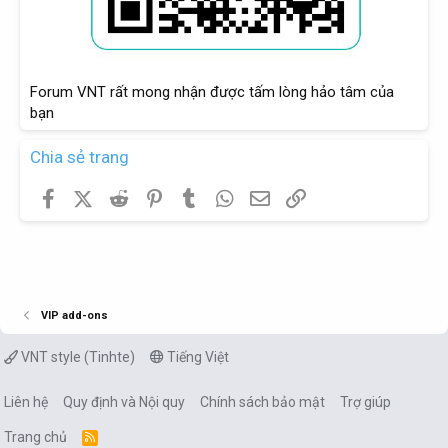
Forum VNT rất mong nhận được tấm lòng hảo tâm của
bạn
Chia sẻ trang
Facebook
X (Twitter)
Reddit
Pinterest
Tumblr
WhatsApp
Email
Link
VIP add-ons
VNT style (Tinhte)
Tiếng Việt
Liên hệ
Quy định và Nội quy
Chính sách bảo mật
Trợ giúp
Trang chủ
R