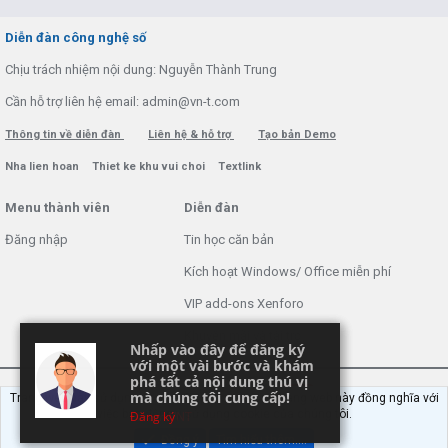
S
S
Diễn đàn công nghệ số
Chịu trách nhiệm nội dung: Nguyễn Thành Trung
Cần hỗ trợ liên hệ email: admin@vn-t.com
Thông tin về diễn đàn
Liên hệ & hỗ trợ
Tạo bản Demo
Nha lien hoan
Thiet ke khu vui choi
Textlink
Menu thành viên
Diễn đàn
Đăng nhập
Tin học căn bản
Kích hoạt Windows/ Office miễn phí
VIP add-ons Xenforo
Khuyến mãi và tài trợ
Nhấp vào đây để đăng ký
Nhấp vào đây để đăng ký
với một vài bước và khám
với một vài bước và khám
phá tất cả nội dung thú vị
phá tất cả nội dung thú vị
mà chúng tôi cung cấp!
mà chúng tôi cung cấp!
Trang web này sử dụng cookie. Tiếp tục sử dụng trang web này đồng nghĩa với
việc bạn đồng ý sử dụng cookie của chúng tôi.
Forum VNT
Đăng ký
Đồng ý
Tìm hiểu thêm.…
®