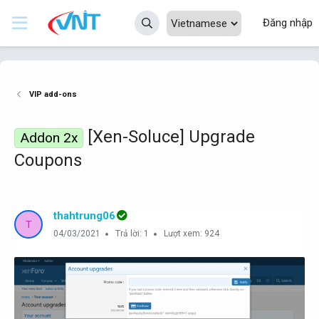
Đăng nhập
VIP add-ons
[Xen-Soluce] Upgrade
Addon 2x
Coupons
thahtrung06
T
04/03/2021
Trả lời: 1
Lượt xem: 924