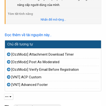
nâng cấp người dùng của mình.
Tóm tắt tính năng
:
Nhấn để mở rộng...
Các tùy chọn:
Tiêu đề
Đọc thêm về tài nguyên này...
Nâng cấp người dùng có thể áp dụng
Mã giảm giá
Chủ đề tương tự
Loại phiếu giảm giá:
Phần trăm
[OzzModz] Attachment Download Timer
Giá trị cố định
[OzzModz] Post As Moderated
Giới hạn người dùng:
[OzzModz] Verify Email Before Registration
Không giới hạn
Giới hạn sử dụng
[VNT] ACP Custom
Xem việc sử dụng (mã giảm giá)
[VNT] Advanced Footer
Nhật ký nâng cấp phiếu thưởng
Kiểm tra mã:
•••
Hợp lệ
Không...