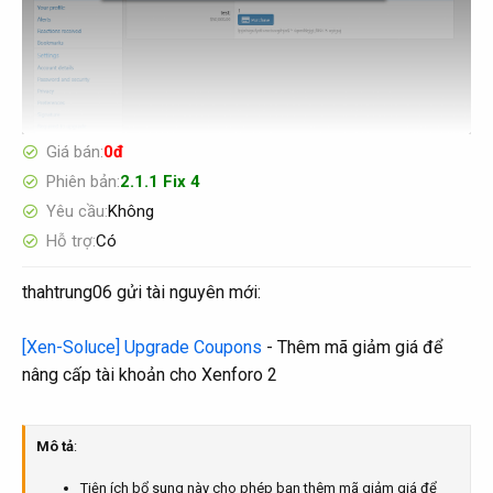
Giá bán
0đ
Phiên bản
2.1.1 Fix 4
Yêu cầu
Không
Hỗ trợ
Có
thahtrung06 gửi tài nguyên mới:
[Xen-Soluce] Upgrade Coupons
- Thêm mã giảm giá để
nâng cấp tài khoản cho Xenforo 2
Mô tả
:
Tiện ích bổ sung này cho phép bạn thêm mã giảm giá để