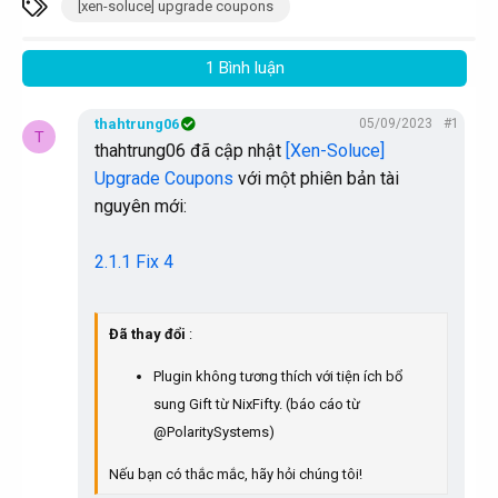
T
[xen-soluce] upgrade coupons
ừ
k
1 Bình luận
h
ó
thahtrung06
05/09/2023
#1
T
a
thahtrung06 đã cập nhật
[Xen-Soluce]
Upgrade Coupons
với một phiên bản tài
nguyên mới:
2.1.1 Fix 4
Đã thay đổi
:
Plugin không tương thích với tiện ích bổ
sung Gift từ NixFifty. (báo cáo từ
@PolaritySystems)
Nếu bạn có thắc mắc, hãy hỏi chúng tôi!