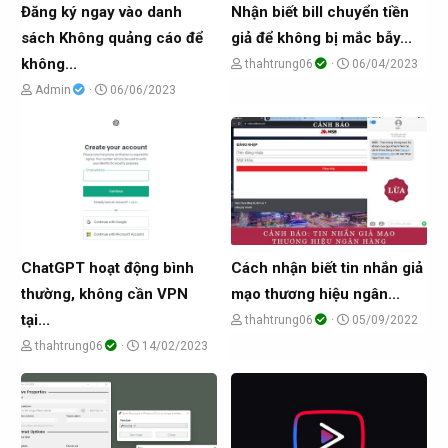
Đăng ký ngay vào danh
Nhận biết bill chuyển tiền
sách Không quảng cáo để
giả để không bị mắc bẫy...
không...
C
N
thahtrung06
06/04/2023
h
g
C
N
Admin
06/06/2023
ủ
à
h
g
đ
y
ủ
à
ề
g
đ
y
t
ử
ề
g
ạ
i
t
ử
o
ạ
i
b
o
ChatGPT hoạt động bình
Cách nhận biết tin nhắn giả
ở
b
thường, không cần VPN
mạo thương hiệu ngân...
i
ở
tại...
C
N
thahtrung06
05/09/2022
i
h
g
C
N
thahtrung06
14/02/2023
ủ
à
h
g
đ
y
ủ
à
ề
g
đ
y
t
ử
ề
g