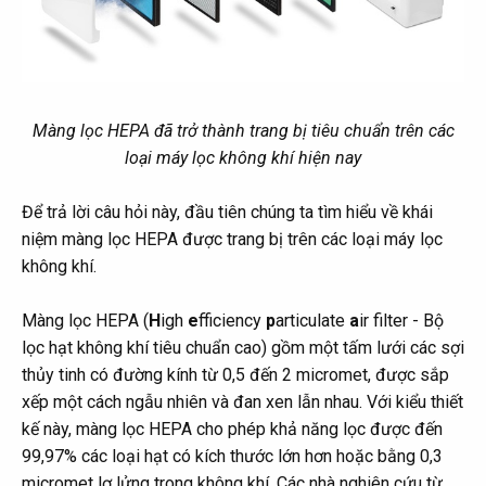
Màng lọc HEPA đã trở thành trang bị tiêu chuẩn trên các
loại máy lọc không khí hiện nay
Để trả lời câu hỏi này, đầu tiên chúng ta tìm hiểu về khái
niệm màng lọc HEPA được trang bị trên các loại máy lọc
không khí.
Màng lọc HEPA (
H
igh
e
fficiency
p
articulate
a
ir filter - Bộ
lọc hạt không khí tiêu chuẩn cao) gồm một tấm lưới các sợi
thủy tinh có đường kính từ 0,5 đến 2 micromet, được sắp
xếp một cách ngẫu nhiên và đan xen lẫn nhau. Với kiểu thiết
kế này, màng lọc HEPA cho phép khả năng lọc được đến
99,97% các loại hạt có kích thước lớn hơn hoặc bằng 0,3
micromet lơ lửng trong không khí. Các nhà nghiên cứu từ