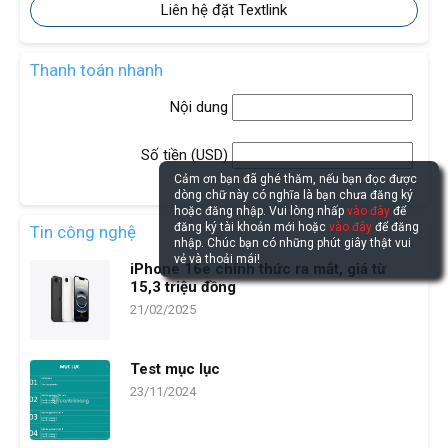
Liên hệ đặt Textlink
Thanh toán nhanh
Nội dung
Số tiền (
USD
)
Cảm ơn bạn đã ghé thăm, nếu bạn đọc được
dòng chữ này có nghĩa là bạn chưa đăng ký
hoặc đăng nhập. Vui lòng nhấp
vào đây
để
đăng ký tài khoản mới hoặc
vào đây
để đăng
Tin công nghệ
nhập. Chúc bạn có những phút giây thật vui
vẻ và thoải mái!
iPhone 16e chính thức ra mắt, giá từ
15,3 triệu đồng
21/02/2025
Test mục lục
23/11/2024