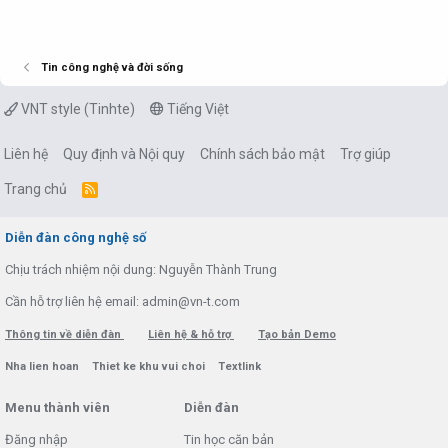
Tin công nghệ và đời sống
VNT style (Tinhte)
Tiếng Việt
Liên hệ
Quy định và Nội quy
Chính sách bảo mật
Trợ giúp
Trang chủ
R
S
S
Diễn đàn công nghệ số
Chịu trách nhiệm nội dung: Nguyễn Thành Trung
Cần hỗ trợ liên hệ email: admin@vn-t.com
Thông tin về diễn đàn
Liên hệ & hỗ trợ
Tạo bản Demo
Nha lien hoan
Thiet ke khu vui choi
Textlink
Menu thành viên
Diễn đàn
Đăng nhập
Tin học căn bản