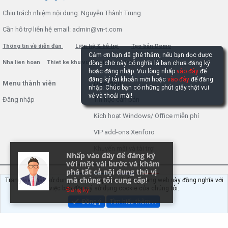
Chịu trách nhiệm nội dung: Nguyễn Thành Trung
Cần hỗ trợ liên hệ email: admin@vn-t.com
Thông tin về diễn đàn
Liên hệ & hỗ trợ
Tạo bản Demo
Cảm ơn bạn đã ghé thăm, nếu bạn đọc được
Nha lien hoan
Thiet ke khu vui choi
Textlink
dòng chữ này có nghĩa là bạn chưa đăng ký
hoặc đăng nhập. Vui lòng nhấp
vào đây
để
đăng ký tài khoản mới hoặc
vào đây
để đăng
Menu thành viên
Diễn đàn
nhập. Chúc bạn có những phút giây thật vui
vẻ và thoải mái!
Đăng nhập
Tin học căn bản
Kích hoạt Windows/ Office miễn phí
VIP add-ons Xenforo
Khuyến mãi và tài trợ
Nhấp vào đây để đăng ký
với một vài bước và khám
phá tất cả nội dung thú vị
mà chúng tôi cung cấp!
Trang web này sử dụng cookie. Tiếp tục sử dụng trang web này đồng nghĩa với
việc bạn đồng ý sử dụng cookie của chúng tôi.
Đăng ký
Đồng ý
Tìm hiểu thêm.…
®
Community platform by XenForo
© 2010-2022 XenForo Ltd.