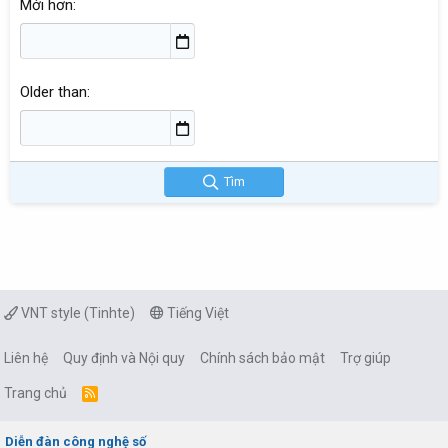
Mới hơn
Older than
Tìm
VNT style (Tinhte)
Tiếng Việt
Liên hệ
Quy định và Nội quy
Chính sách bảo mật
Trợ giúp
Trang chủ
R
S
S
Diễn đàn công nghệ số