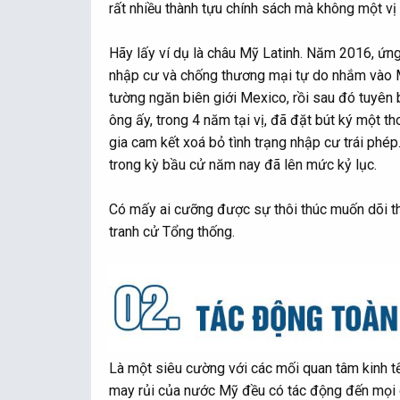
rất nhiều thành tựu chính sách mà không một vị
Hãy lấy ví dụ là châu Mỹ Latinh. Năm 2016, ứng
nhập cư và chống thương mại tự do nhắm vào 
tường ngăn biên giới Mexico, rồi sau đó tuyên 
ông ấy, trong 4 năm tại vị, đã đặt bút ký một 
gia cam kết xoá bỏ tình trạng nhập cư trái phé
trong kỳ bầu cử năm nay đã lên mức kỷ lục.
Có mấy ai cưỡng được sự thôi thúc muốn dõi th
tranh cử Tổng thống.
Là một siêu cường với các mối quan tâm kinh tế
may rủi của nước Mỹ đều có tác động đến mọi 