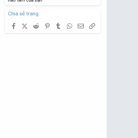
Chia sẻ trang
Facebook
X (Twitter)
Reddit
Pinterest
Tumblr
WhatsApp
Email
Link