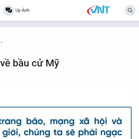
Up Ảnh
 về bầu cử Mỹ