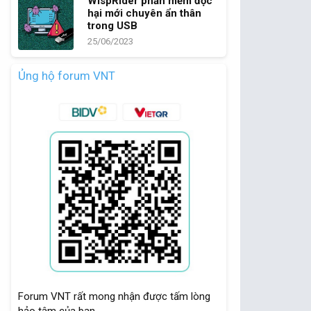
WispRider phần mềm độc
hại mới chuyên ẩn thân
trong USB
25/06/2023
Ủng hộ forum VNT
Forum VNT rất mong nhận được tấm lòng
hảo tâm của bạn