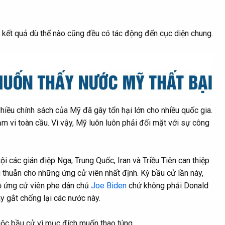
 kết quả dù thế nào cũng đều có tác động đến cục diện chung.
hiều chính sách của Mỹ đã gây tổn hại lớn cho nhiều quốc gia.
ạm vi toàn cầu. Vì vậy, Mỹ luôn luôn phải đối mặt với sự công
i các gián điệp Nga, Trung Quốc, Iran và Triều Tiên can thiệp
huẫn cho những ứng cử viên nhất định. Kỳ bầu cử lần này,
hộ ứng cử viên phe dân chủ
Joe Biden
chứ không phải Donald
y gắt chống lại các nước này.
ộc bầu cử vì mục đích muốn thao túng.