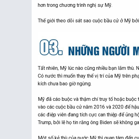
hơn trong chương trình nghị sự Mỹ.
Thế giới theo dõi sát sao cuộc bầu cử ở Mỹ bởi
Tất nhiên, Mỹ lúc nào cũng nhiều bạn lắm thù. N
Có nước thì muốn thay thế vị trí của Mỹ trên ph
kích chưa bao giờ ngừng.
Mỹ đã cáo buộc và thậm chí truy tố hoặc buộc tộ
vào các cuộc bầu cử năm 2016 và 2020 để hậu t
các điệp viên đang tích cực can thiệp để ủng 
Trump, bởi lẽ họ tin rằng ông Biden sẽ không ga
Một số kẻ thù của nước Mỹ thì quan tâm đến cu