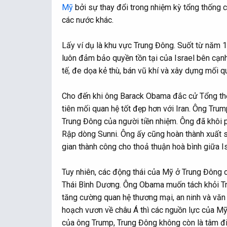
Mỹ
bởi sự thay đổi trong nhiệm kỳ tổng thống c
các nước khác.
Lấy ví dụ là khu vực Trung Đông. Suốt từ năm
luôn đảm bảo quyền tồn tại của Israel bên cạnh
tế, đe dọa kẻ thù, bán vũ khí và xây dựng mối q
Cho đến khi ông Barack Obama đắc cử Tổng thố
tiên mối quan hệ tốt đẹp hơn với Iran. Ông Tr
Trung Đông của người tiền nhiệm. Ông đã khôi ph
Rập dòng Sunni. Ông ấy cũng hoàn thành xuất sắ
gian thành công cho thoả thuận hoà bình giữa I
Tuy nhiên, các động thái của Mỹ ở Trung Đông 
Thái Bình Dương. Ông Obama muốn tách khỏi Tr
tăng cường quan hệ thương mại, an ninh và văn
hoạch vươn về châu Á thì các nguồn lực của Mỹ 
của ông Trump, Trung Đông không còn là tâm đi