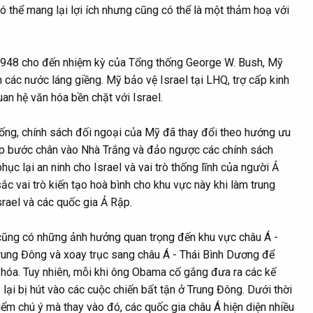
ó thể mang lại lợi ích nhưng cũng có thể là một thảm hoạ với
 1948 cho đến nhiệm kỳ của Tổng thống George W. Bush, Mỹ
 các nước láng giềng. Mỹ bảo vệ Israel tại LHQ, trợ cấp kinh
uan hệ văn hóa bền chặt với Israel.
ng, chính sách đối ngoại của Mỹ đã thay đổi theo hướng ưu
ump bước chân vào Nhà Trắng và đảo ngược các chính sách
ục lại an ninh cho Israel và vai trò thống lĩnh của người Ả
c vai trò kiến tạo hoà bình cho khu vực này khi làm trung
srael và các quốc gia Ả Rập.
cũng có những ảnh hưởng quan trọng đến khu vực châu Á -
ung Đông và xoay trục sang châu Á - Thái Bình Dương để
 hóa. Tuy nhiên, mỗi khi ông Obama cố gắng đưa ra các kế
lại bị hút vào các cuộc chiến bất tận ở Trung Đông. Dưới thời
ểm chú ý mà thay vào đó, các quốc gia châu Á hiện diện nhiều