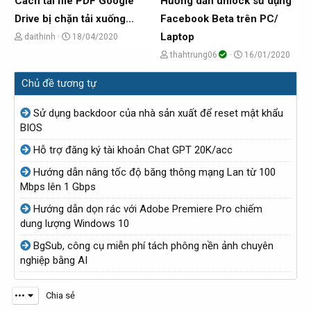
Cách tải file PDF Google
Hướng dẫn unlock sử dụng
b
b
Drive bị chặn tải xuống...
Facebook Beta trên PC/
ở
ở
Laptop
C
N
daithinh
18/04/2020
i
i
h
g
C
N
thahtrung06
16/01/2020
ủ
à
h
g
Chủ đề tương tự
đ
y
ủ
à
ề
g
đ
y
Sử dụng backdoor của nhà sản xuất để reset mật khẩu
t
ử
ề
g
BIOS
ạ
i
t
ử
Hỗ trợ đăng ký tài khoản Chat GPT 20K/acc
o
ạ
i
Hướng dẫn nâng tốc độ băng thông mạng Lan từ 100
b
o
Mbps lên 1 Gbps
ở
b
Hướng dẫn dọn rác với Adobe Premiere Pro chiếm
i
ở
dung lượng Windows 10
i
BgSub, công cụ miễn phí tách phông nền ảnh chuyên
nghiệp bằng AI
•••
Chia sẻ