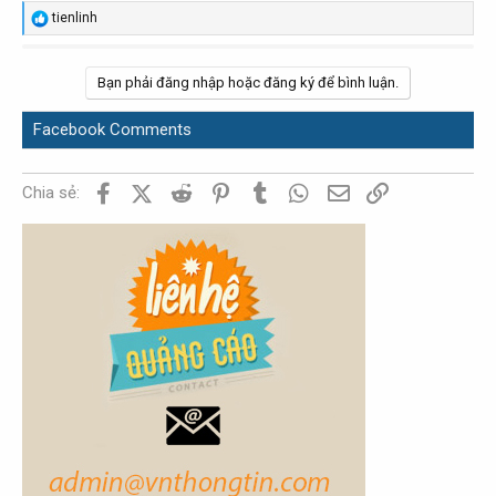
R
tienlinh
e
a
c
Bạn phải đăng nhập hoặc đăng ký để bình luận.
t
i
o
Facebook Comments
n
s
:
Facebook
X (Twitter)
Reddit
Pinterest
Tumblr
WhatsApp
Email
Link
Chia sẻ: