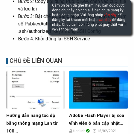
Bước 2: Copy nội dung Public Key, chèn vào cuối file
Cảm ơn bạn đã ghé thăm, nếu bạn đọc được
và lưu lại
dòng chữ này có nghĩa là bạn chưa đăng ký
hoặc đăng nhập. Vui lòng nhấp
vào đây
để
Bước 3: Bật chế độ đăng nhập và kích hoạt các tham
đăng ký tài khoản mới hoặc
vào đây
để đăng
số PubkeyAuthentication yes và AuthorizedKeysFile
nhập. Chúc bạn có những phút giây thật vui
vẻ và thoải mái!
.ssh/authorized_keys trong SSH Config
Bước 4: Khởi động lại SSH Service
CHỦ ĐỀ LIÊN QUAN
Hướng dẫn nâng tốc độ
Adobe Flash Player bị xóa
băng thông mạng Lan từ
vĩnh viễn ở bản cập nhật...
100...
C
N
tienlinh
18/02/2021