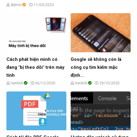
h
g
C
N
Admin
11/03/2023
ủ
à
h
g
đ
y
ủ
à
ề
g
đ
y
t
ử
ề
g
ạ
i
t
ử
o
ạ
i
b
o
Cách phát hiện mình có
Google sẽ không còn là
ở
b
đang "bị theo dõi" trên máy
công cụ tìm kiếm mặc
i
ở
tính
định...
i
C
N
C
N
tienlinh
06/12/2020
tienlinh
29/10/2020
h
g
h
g
ủ
à
ủ
à
đ
y
đ
y
ề
g
ề
g
t
ử
t
ử
ạ
i
ạ
i
o
o