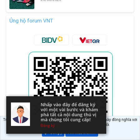
Ủng hộ forum VNT
Nhấp vào đây để đăng ký
Nhấp vào đây để đăng ký
với một vài bước và khám
với một vài bước và khám
phá tất cả nội dung thú vị
phá tất cả nội dung thú vị
mà chúng tôi cung cấp!
mà chúng tôi cung cấp!
Trang web này sử dụng cookie. Tiếp tục sử dụng trang web này đồng nghĩa với
việc bạn đồng ý sử dụng cookie của chúng tôi.
Forum VNT
Đăng ký
Đồng ý
Tìm hiểu thêm.…