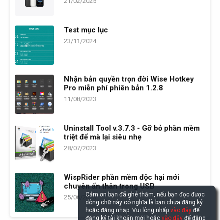
21/02/2025
Test mục lục
23/11/2024
Nhận bản quyền trọn đời Wise Hotkey
Pro miễn phí phiên bản 1.2.8
11/08/2023
Uninstall Tool v.3.7.3 - Gỡ bỏ phần mềm
triệt để mà lại siêu nhẹ
28/07/2023
WispRider phần mềm độc hại mới
chuyên ẩn thân trong USB
Cảm ơn bạn đã ghé thăm, nếu bạn đọc được
25/06/2023
dòng chữ này có nghĩa là bạn chưa đăng ký
hoặc đăng nhập. Vui lòng nhấp
vào đây
để
đăng ký tài khoản mới hoặc
vào đây
để đăng