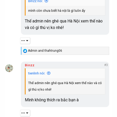
Binzz nói:
o
n
mình còn chưa biết hà nội là gì luôn ấy
s
:
Thế admin nên ghé qua Hà Nội xem thế nào
và có gì thú vị ko nhé!
•••
R
Admin
and
thahtrung06
e
a
c
Binzz
#3
t
i
tienlinh nói:
o
n
Thế admin nên ghé qua Hà Nội xem thế nào và có
s
:
gì thú vị ko nhé!
Mình không thích ra bắc bạn à
•••