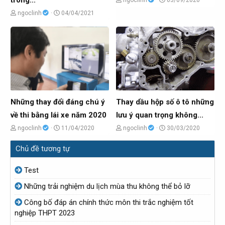
i
i
h
g
C
N
ngoclinh
04/04/2021
ủ
à
h
g
đ
y
ủ
à
ề
g
đ
y
t
ử
ề
g
ạ
i
t
ử
o
ạ
i
b
o
Những thay đổi đáng chú ý
Thay dầu hộp số ô tô những
ở
b
về thi bằng lái xe năm 2020
lưu ý quan trọng không...
i
ở
C
N
C
N
ngoclinh
11/04/2020
ngoclinh
30/03/2020
i
h
g
h
g
Chủ đề tương tự
ủ
à
ủ
à
đ
y
đ
y
Test
ề
g
ề
g
Những trải nghiệm du lịch mùa thu không thể bỏ lỡ
t
ử
t
ử
Công bố đáp án chính thức môn thi trắc nghiệm tốt
ạ
i
ạ
i
nghiệp THPT 2023
o
o