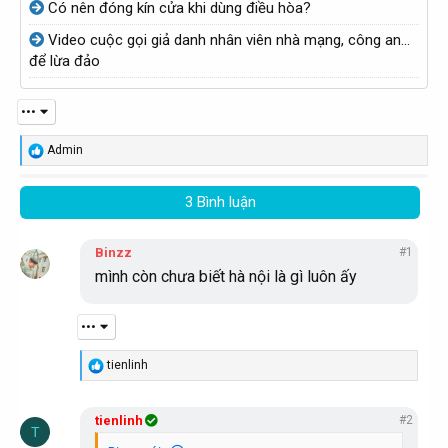
b
Có nên đóng kín cửa khi dùng điều hòa?
b
ở
ở
Video cuộc gọi giả danh nhân viên nhà mạng, công an...
i
i
để lừa đảo
•••
R
Admin
e
a
c
3 Bình luận
t
i
o
Binzz
#1
n
mình còn chưa biết hà nội là gì luôn ấy
s
:
•••
R
tienlinh
e
a
c
tienlinh
#2
t
T
i