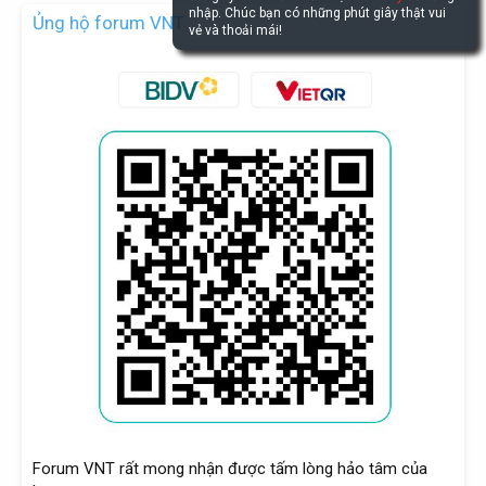
nhập. Chúc bạn có những phút giây thật vui
Ủng hộ forum VNT
vẻ và thoải mái!
Forum VNT rất mong nhận được tấm lòng hảo tâm của