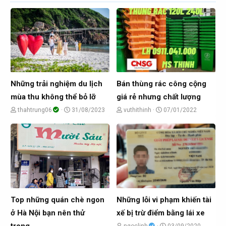
Những trải nghiệm du lịch
Bán thùng rác công cộng
mùa thu không thể bỏ lỡ
giá rẻ nhưng chất lượng
C
N
C
N
thahtrung06
31/08/2023
vuthithinh
07/01/2022
h
g
h
g
ủ
à
ủ
à
đ
y
đ
y
ề
g
ề
g
t
ử
t
ử
ạ
i
ạ
i
o
o
Top những quán chè ngon
Những lỗi vi phạm khiến tài
b
b
ở Hà Nội bạn nên thử
xế bị trừ điểm bằng lái xe
ở
ở
trong...
C
N
ngoclinh
03/09/2020