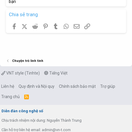
bạn
Chia sẻ trang
Facebook
X (Twitter)
Reddit
Pinterest
Tumblr
WhatsApp
Email
Link
Chuyện trò linh tinh
VNT style (Tinhte)
Tiếng Việt
Liên hệ
Quy định và Nội quy
Chính sách bảo mật
Trợ giúp
Trang chủ
R
S
S
Diễn đàn công nghệ số
Chịu trách nhiệm nội dung: Nguyễn Thành Trung
Cần hỗ trợ liên hệ email: admin@vn-t.com