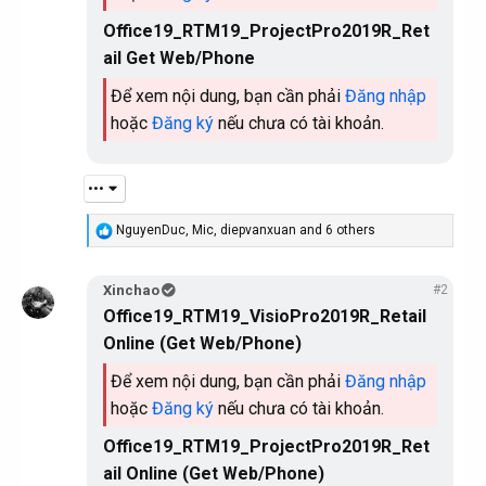
Office19_RTM19_ProjectPro2019R_Ret
ail Get Web/Phone
Để xem nội dung, bạn cần phải
Đăng nhập
hoặc
Đăng ký
nếu chưa có tài khoản.
•••
R
NguyenDuc
,
Mic
,
diepvanxuan
and 6 others
e
a
c
Xinchao
#2
t
Office19_RTM19_VisioPro2019R_Retail
i
o
Online (Get Web/Phone)
n
s
Để xem nội dung, bạn cần phải
Đăng nhập
:
hoặc
Đăng ký
nếu chưa có tài khoản.
Office19_RTM19_ProjectPro2019R_Ret
ail Online (Get Web/Phone)