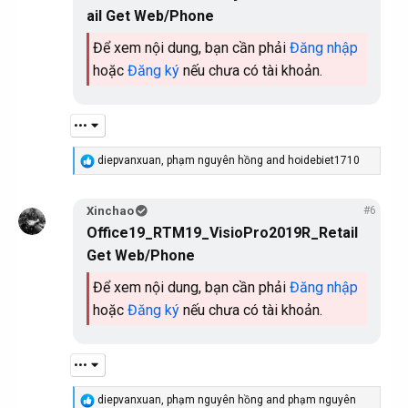
ail Get Web/Phone
Để xem nội dung, bạn cần phải
Đăng nhập
hoặc
Đăng ký
nếu chưa có tài khoản.
•••
R
diepvanxuan
,
phạm nguyên hồng
and
hoidebiet1710
e
a
c
Xinchao
#6
t
Office19_RTM19_VisioPro2019R_Retail
i
o
Get Web/Phone
n
s
Để xem nội dung, bạn cần phải
Đăng nhập
:
hoặc
Đăng ký
nếu chưa có tài khoản.
•••
R
diepvanxuan
,
phạm nguyên hồng
and
phạm nguyên