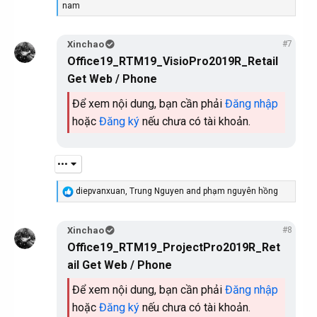
e
nam
a
c
t
Xinchao
#7
i
Office19_RTM19_VisioPro2019R_Retail
o
n
Get Web / Phone
s
:
Để xem nội dung, bạn cần phải
Đăng nhập
hoặc
Đăng ký
nếu chưa có tài khoản.
•••
R
diepvanxuan
,
Trung Nguyen
and
phạm nguyên hồng
e
a
c
Xinchao
#8
t
Office19_RTM19_ProjectPro2019R_Ret
i
o
ail Get Web / Phone
n
s
Để xem nội dung, bạn cần phải
Đăng nhập
:
hoặc
Đăng ký
nếu chưa có tài khoản.