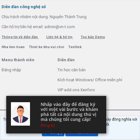
S
Diễn đàn công nghệ số
Chịu trách nhiệm nội dung: Nguyễn Thành Trung
Cần hỗ trợ liên hệ email: admin@vn-t.com
Thông tin về diễn đàn
Liên hệ & hỗ trợ
Tạo bản Demo
Nha lien hoan
Thiet ke khu vui choi
Textlink
Menu thành viên
Diễn đàn
Đăng nhập
Tin học căn bản
Kích hoạt Windows/ Office miễn phí
VIP add-ons Xenforo
Khuyến mãi và tài trợ
Nhấp vào đây để đăng ký
Nhấp vào đây để đăng ký
với một vài bước và khám
với một vài bước và khám
phá tất cả nội dung thú vị
phá tất cả nội dung thú vị
mà chúng tôi cung cấp!
mà chúng tôi cung cấp!
Trang web này sử dụng cookie. Tiếp tục sử dụng trang web này đồng nghĩa với
việc bạn đồng ý sử dụng cookie của chúng tôi.
Forum VNT
Đăng ký
Đồng ý
Tìm hiểu thêm.…
®
Community platform by XenForo
© 2010-2022 XenForo Ltd.