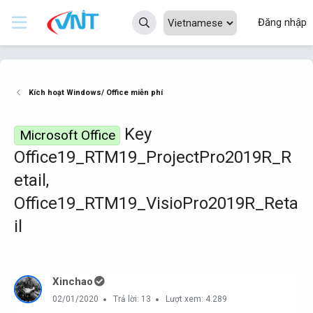
Đăng nhập
Kích hoạt Windows/ Office miễn phí
Key
Microsoft Office
Office19_RTM19_ProjectPro2019R_R
etail,
Office19_RTM19_VisioPro2019R_Reta
il
Xinchao
02/01/2020
Trả lời: 13
Lượt xem: 4.289