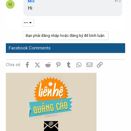
Mic
#13
t
M
Hi
i
o
n
s
•••
:
Bạn phải đăng nhập hoặc đăng ký để bình luận.
Facebook Comments
Facebook
X (Twitter)
Reddit
Pinterest
Tumblr
WhatsApp
Email
Link
Chia sẻ: