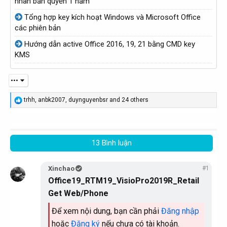
nhân bản quyền 1 năm
Tổng hợp key kích hoạt Windows và Microsoft Office
các phiên bản
Hướng dẫn active Office 2016, 19, 21 bằng CMD key
KMS
•••
R
trhh
,
anbk2007
,
duynguyenbsr
and 24 others
e
a
c
t
i
13 Bình luận
o
n
s
Xinchao
#1
:
Office19_RTM19_VisioPro2019R_Retail
Get Web/Phone
Để xem nội dung, bạn cần phải
Đăng nhập
hoặc
Đăng ký
nếu chưa có tài khoản.