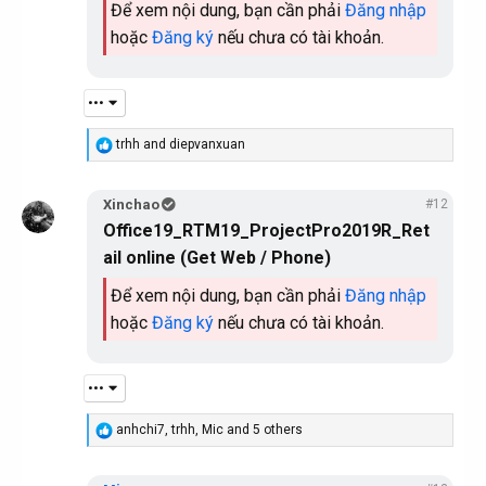
Để xem nội dung, bạn cần phải
Đăng nhập
:
hoặc
Đăng ký
nếu chưa có tài khoản.
•••
R
trhh
and
diepvanxuan
e
a
c
Xinchao
#12
t
Office19_RTM19_ProjectPro2019R_Ret
i
o
ail online (Get Web / Phone)
n
s
Để xem nội dung, bạn cần phải
Đăng nhập
:
hoặc
Đăng ký
nếu chưa có tài khoản.
•••
R
anhchi7
,
trhh
,
Mic
and 5 others
e
a
c