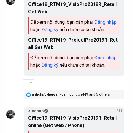
Office19_RTM19_VisioPro2019R_Retail
i
o
Get Web
n
s
Để xem nội dung, bạn cần phải
Đăng nhập
:
hoặc
Đăng ký
nếu chưa có tài khoản.
Office19_RTM19_ProjectPro2019R_Ret
ail Get Web
Để xem nội dung, bạn cần phải
Đăng nhập
hoặc
Đăng ký
nếu chưa có tài khoản.
•••
R
anhchi7
,
diepvanxuan
,
cuncon449
and 5 others
e
a
c
Xinchao
#11
t
Office19_RTM19_VisioPro2019R_Retail
i
o
online (Get Web / Phone)
n
s