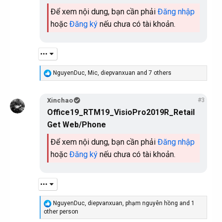
Để xem nội dung, bạn cần phải
Đăng nhập
hoặc
Đăng ký
nếu chưa có tài khoản.
•••
R
NguyenDuc
,
Mic
,
diepvanxuan
and 7 others
e
a
c
Xinchao
#3
t
Office19_RTM19_VisioPro2019R_Retail
i
o
Get Web/Phone
n
s
Để xem nội dung, bạn cần phải
Đăng nhập
:
hoặc
Đăng ký
nếu chưa có tài khoản.
•••
R
NguyenDuc
,
diepvanxuan
,
phạm nguyên hồng
and 1
e
other person
a