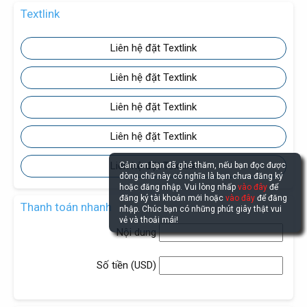
Textlink
Liên hệ đặt Textlink
Liên hệ đặt Textlink
Liên hệ đặt Textlink
Liên hệ đặt Textlink
Liên hệ đặt Textlink
Cảm ơn bạn đã ghé thăm, nếu bạn đọc được
dòng chữ này có nghĩa là bạn chưa đăng ký
hoặc đăng nhập. Vui lòng nhấp
vào đây
để
đăng ký tài khoản mới hoặc
vào đây
để đăng
Thanh toán nhanh
nhập. Chúc bạn có những phút giây thật vui
vẻ và thoải mái!
Nội dung
Số tiền (
USD
)