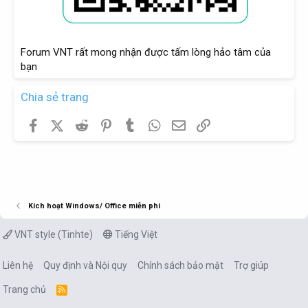
Forum VNT rất mong nhận được tấm lòng hảo tâm của
bạn
Chia sẻ trang
Facebook
X (Twitter)
Reddit
Pinterest
Tumblr
WhatsApp
Email
Link
Kích hoạt Windows/ Office miễn phí
VNT style (Tinhte)
Tiếng Việt
Liên hệ
Quy định và Nội quy
Chính sách bảo mật
Trợ giúp
Trang chủ
R
S