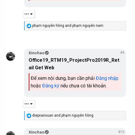
•••
R
phạm nguyên hồng
and
phạm nguyên nam
e
a
c
t
i
Xinchao
#9
o
n
Office19_RTM19_ProjectPro2019R_Ret
s
ail Get Web
:
Để xem nội dung, bạn cần phải
Đăng nhập
hoặc
Đăng ký
nếu chưa có tài khoản.
•••
R
diepvanxuan
and
phạm nguyên hồng
e
a
c
Xinchao
#10
t