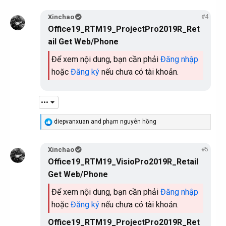
c
t
Xinchao
#4
i
Office19_RTM19_ProjectPro2019R_Ret
o
n
ail Get Web/Phone
s
:
Để xem nội dung, bạn cần phải
Đăng nhập
hoặc
Đăng ký
nếu chưa có tài khoản.
•••
R
diepvanxuan
and
phạm nguyên hồng
e
a
c
Xinchao
#5
t
Office19_RTM19_VisioPro2019R_Retail
i
o
Get Web/Phone
n
s
Để xem nội dung, bạn cần phải
Đăng nhập
:
hoặc
Đăng ký
nếu chưa có tài khoản.
Office19_RTM19_ProjectPro2019R_Ret