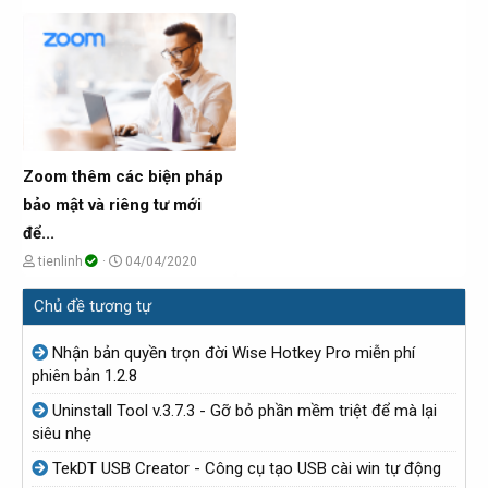
h
g
h
g
ủ
à
ủ
à
đ
y
đ
y
ề
g
ề
g
t
ử
t
ử
ạ
i
ạ
i
o
o
Zoom thêm các biện pháp
b
b
bảo mật và riêng tư mới
ở
ở
để...
i
i
C
N
tienlinh
04/04/2020
h
g
Chủ đề tương tự
ủ
à
đ
y
Nhận bản quyền trọn đời Wise Hotkey Pro miễn phí
ề
g
phiên bản 1.2.8
t
ử
Uninstall Tool v.3.7.3 - Gỡ bỏ phần mềm triệt để mà lại
ạ
i
siêu nhẹ
o
TekDT USB Creator - Công cụ tạo USB cài win tự động
b