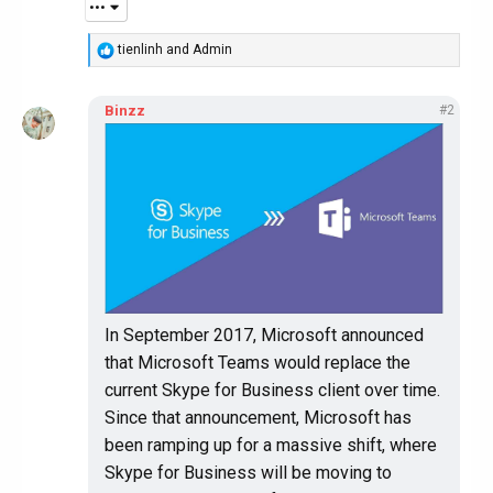
•••
R
tienlinh
and
Admin
e
a
c
Binzz
#2
t
i
o
n
s
:
In September 2017, Microsoft announced
that Microsoft Teams would replace the
current Skype for Business client over time.
Since that announcement, Microsoft has
been ramping up for a massive shift, where
Skype for Business will be moving to