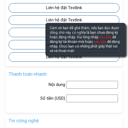
Liên hệ đặt Textlink
Liên hệ đặt Textlink
Cảm ơn bạn đã ghé thăm, nếu bạn đọc được
Liên hệ đặt Textlink
dòng chữ này có nghĩa là bạn chưa đăng ký
hoặc đăng nhập. Vui lòng nhấp
vào đây
để
đăng ký tài khoản mới hoặc
vào đây
để đăng
Liên hệ đặt Textlink
nhập. Chúc bạn có những phút giây thật vui
vẻ và thoải mái!
Liên hệ đặt Textlink
Thanh toán nhanh
Nội dung
Số tiền (
USD
)
Tin công nghệ