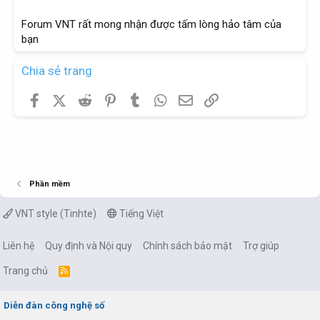
Forum VNT rất mong nhận được tấm lòng hảo tâm của
bạn
Chia sẻ trang
Facebook
X (Twitter)
Reddit
Pinterest
Tumblr
WhatsApp
Email
Link
Phần mềm
VNT style (Tinhte)
Tiếng Việt
Liên hệ
Quy định và Nội quy
Chính sách bảo mật
Trợ giúp
Trang chủ
R
S
S
Diễn đàn công nghệ số