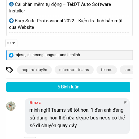
Cài phần mềm tự động – TekDT Auto Software
ở
Installer
i
Burp Suite Professional 2022 - Kiểm tra tính bảo mật
của Website
•••
R
mjose
,
dinhconghungsqtt
and
tienlinh
e
a
T
c
họp trực tuyến
microsoft teams
teams
zoom
t
ừ
i
k
o
5 Bình luận
n
h
s
:
ó
Binzz
#1
a
mình nghĩ Teams sẽ tốt hơn. 1 đàn anh đáng
sử dụng. hơn thế nữa skype business có thể
sẽ di chuyễn quay đây