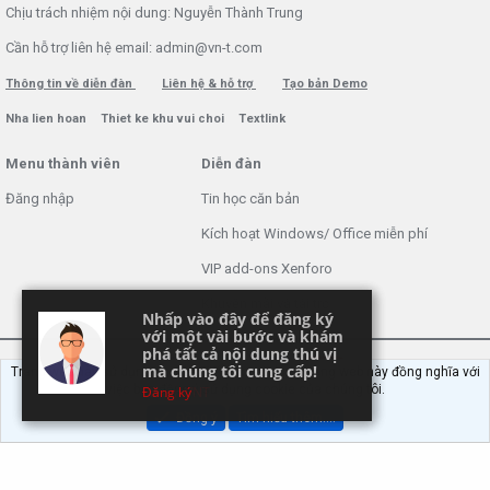
Chịu trách nhiệm nội dung: Nguyễn Thành Trung
Cần hỗ trợ liên hệ email: admin@vn-t.com
Thông tin về diễn đàn
Liên hệ & hỗ trợ
Tạo bản Demo
Nha lien hoan
Thiet ke khu vui choi
Textlink
Menu thành viên
Diễn đàn
Đăng nhập
Tin học căn bản
Kích hoạt Windows/ Office miễn phí
VIP add-ons Xenforo
Khuyến mãi và tài trợ
Nhấp vào đây để đăng ký
Nhấp vào đây để đăng ký
với một vài bước và khám
với một vài bước và khám
phá tất cả nội dung thú vị
phá tất cả nội dung thú vị
mà chúng tôi cung cấp!
mà chúng tôi cung cấp!
Trang web này sử dụng cookie. Tiếp tục sử dụng trang web này đồng nghĩa với
việc bạn đồng ý sử dụng cookie của chúng tôi.
Forum VNT
Đăng ký
Đồng ý
Tìm hiểu thêm.…
®
Community platform by XenForo
© 2010-2022 XenForo Ltd.