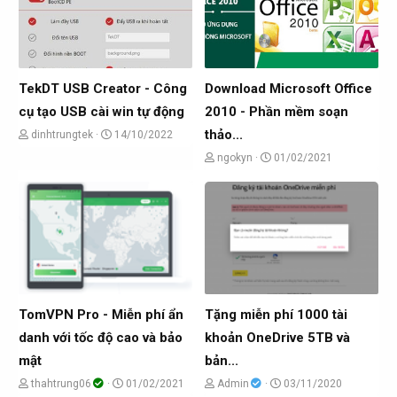
TekDT USB Creator - Công
Download Microsoft Office
cụ tạo USB cài win tự động
2010 - Phần mềm soạn
thảo...
C
N
dinhtrungtek
14/10/2022
h
g
C
N
ngokyn
01/02/2021
ủ
à
h
g
đ
y
ủ
à
ề
g
đ
y
t
ử
ề
g
ạ
i
t
ử
o
ạ
i
b
o
TomVPN Pro - Miễn phí ẩn
Tặng miễn phí 1000 tài
ở
b
danh với tốc độ cao và bảo
khoản OneDrive 5TB và
i
ở
mật
bản...
i
C
N
C
N
thahtrung06
01/02/2021
Admin
03/11/2020