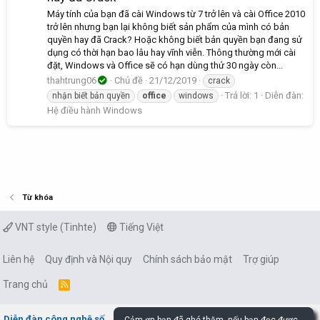
Máy tính của bạn đã cài Windows từ 7 trở lên và cài Office 2010
trở lên nhưng bạn lại không biết sản phẩm của mình có bản
quyền hay đã Crack? Hoặc không biết bản quyền bạn đang sử
dụng có thời hạn bao lâu hay vĩnh viễn. Thông thường mới cài
đặt, Windows và Office sẽ có hạn dùng thử 30 ngày còn...
thahtrung06
Chủ đề
21/12/2019
crack
Trả lời: 1
Diễn đàn:
nhận biết bản quyền
office
windows
Hệ điều hành Windows
Từ khóa
VNT style (Tinhte)
Tiếng Việt
Liên hệ
Quy định và Nội quy
Chính sách bảo mật
Trợ giúp
Trang chủ
R
S
S
Diễn đàn công nghệ số