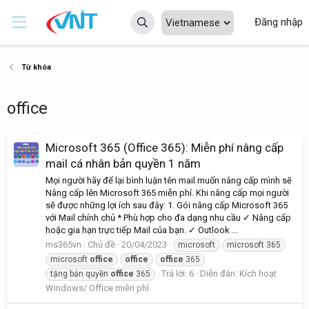
Đăng nhập
Từ khóa
office
Microsoft 365 (Office 365): Miễn phí nâng cấp
mail cá nhân bản quyền 1 năm
Mọi người hãy để lại bình luận tên mail muốn nâng cấp mình sẽ
Nâng cấp lên Microsoft 365 miễn phí. Khi nâng cấp mọi người
sẽ được những lợi ích sau đây: 1. Gói nâng cấp Microsoft 365
với Mail chính chủ * Phù hợp cho đa dạng nhu cầu ✓ Nâng cấp
hoặc gia hạn trực tiếp Mail của bạn. ✓ Outlook ...
ms365vn
Chủ đề
20/04/2023
microsoft
microsoft 365
microsoft
office
office
office
365
Trả lời: 6
Diễn đàn:
Kích hoạt
tặng bản quyền
office
365
Windows/ Office miễn phí