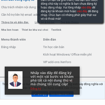
Cảm ơn bạn đã ghé thăm, nếu bạn đọc được
dòng chữ này có nghĩa là bạn chưa đăng ký
Chịu trách nhiệm nội dung: Nguyễn Thành Trung
hoặc đăng nhập. Vui lòng nhấp
vào đây
để
đăng ký tài khoản mới hoặc
vào đây
để đăng
Cần hỗ trợ liên hệ email: admin@vn-t.com
nhập. Chúc bạn có những phút giây thật vui
vẻ và thoải mái!
Thông tin về diễn đàn
Liên hệ & hỗ trợ
Tạo bản Demo
Nha lien hoan
Thiet ke khu vui choi
Textlink
Menu thành viên
Diễn đàn
Đăng nhập
Tin học căn bản
Kích hoạt Windows/ Office miễn phí
VIP add-ons Xenforo
Khuyến mãi và tài trợ
Nhấp vào đây để đăng ký
với một vài bước và khám
phá tất cả nội dung thú vị
mà chúng tôi cung cấp!
Trang web này sử dụng cookie. Tiếp tục sử dụng trang web này đồng nghĩa với
việc bạn đồng ý sử dụng cookie của chúng tôi.
Đăng ký
Đồng ý
Tìm hiểu thêm.…
®
Community platform by XenForo
© 2010-2022 XenForo Ltd.