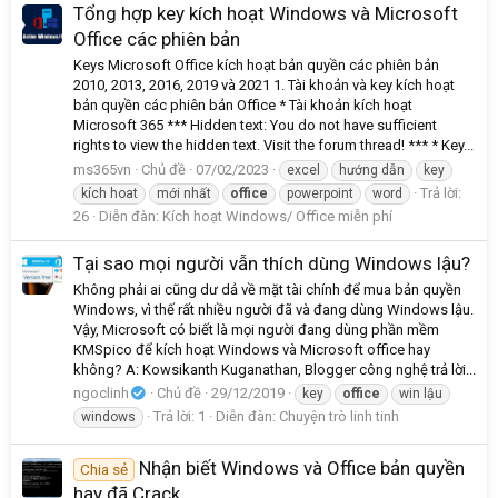
Tổng hợp key kích hoạt Windows và Microsoft
Office các phiên bản
Keys Microsoft Office kích hoạt bản quyền các phiên bản
2010, 2013, 2016, 2019 và 2021 1. Tài khoản và key kích hoạt
bản quyền các phiên bản Office * Tài khoản kích hoạt
Microsoft 365 *** Hidden text: You do not have sufficient
rights to view the hidden text. Visit the forum thread! *** * Key...
ms365vn
Chủ đề
07/02/2023
excel
hướng dẫn
key
Trả lời:
kích hoat
mới nhất
office
powerpoint
word
26
Diễn đàn:
Kích hoạt Windows/ Office miễn phí
Tại sao mọi người vẫn thích dùng Windows lậu?
Không phải ai cũng dư dả về mặt tài chính để mua bản quyền
Windows, vì thế rất nhiều người đã và đang dùng Windows lậu.
Vậy, Microsoft có biết là mọi người đang dùng phần mềm
KMSpico để kích hoạt Windows và Microsoft office hay
không? A: Kowsikanth Kuganathan, Blogger công nghệ trả lời...
ngoclinh
Chủ đề
29/12/2019
key
office
win lậu
Trả lời: 1
Diễn đàn:
Chuyện trò linh tinh
windows
Nhận biết Windows và Office bản quyền
Chia sẻ
hay đã Crack