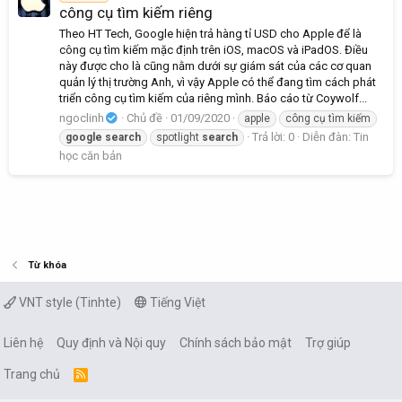
công cụ tìm kiếm riêng
Theo HT Tech, Google hiện trả hàng tỉ USD cho Apple để là
công cụ tìm kiếm mặc định trên iOS, macOS và iPadOS. Điều
này được cho là cũng nằm dưới sự giám sát của các cơ quan
quản lý thị trường Anh, vì vậy Apple có thể đang tìm cách phát
triển công cụ tìm kiếm của riêng mình. Báo cáo từ Coywolf...
ngoclinh
Chủ đề
01/09/2020
apple
công cụ tìm kiếm
Trả lời: 0
Diễn đàn:
Tin
google
search
spotlight
search
học căn bản
Từ khóa
VNT style (Tinhte)
Tiếng Việt
Liên hệ
Quy định và Nội quy
Chính sách bảo mật
Trợ giúp
Trang chủ
R
S