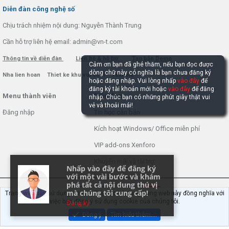
S
Diễn đàn công nghệ số
Chịu trách nhiệm nội dung: Nguyễn Thành Trung
Cần hỗ trợ liên hệ email: admin@vn-t.com
Thông tin về diễn đàn
Liên hệ & hỗ trợ
Tạo bản Demo
Cảm ơn bạn đã ghé thăm, nếu bạn đọc được
dòng chữ này có nghĩa là bạn chưa đăng ký
Nha lien hoan
Thiet ke khu vui choi
Textlink
hoặc đăng nhập. Vui lòng nhấp
vào đây
để
đăng ký tài khoản mới hoặc
vào đây
để đăng
Menu thành viên
Diễn đàn
nhập. Chúc bạn có những phút giây thật vui
vẻ và thoải mái!
Đăng nhập
Tin học căn bản
Kích hoạt Windows/ Office miễn phí
VIP add-ons Xenforo
Khuyến mãi và tài trợ
Nhấp vào đây để đăng ký
với một vài bước và khám
phá tất cả nội dung thú vị
mà chúng tôi cung cấp!
Trang web này sử dụng cookie. Tiếp tục sử dụng trang web này đồng nghĩa với
việc bạn đồng ý sử dụng cookie của chúng tôi.
Đăng ký
Đồng ý
Tìm hiểu thêm.…
®
Community platform by XenForo
© 2010-2022 XenForo Ltd.