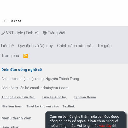
Từ khóa
VNT style (Tinhte)
Tiếng Việt
Liên hệ
Quy định và Nội quy
Chính sách bảo mật
Trợ giúp
Trang chủ
R
S
S
Diễn đàn công nghệ số
Chịu trách nhiệm nội dung: Nguyễn Thành Trung
Cần hỗ trợ liên hệ email: admin@vn-t.com
Thông tin về diễn đàn
Liên hệ & hỗ trợ
Tạo bản Demo
Nha lien hoan
Thiet ke khu vui choi
Textlink
Cảm ơn bạn đã ghé thăm, nếu bạn đọc được
Menu thành viên
Diễn đàn
dòng chữ này có nghĩa là bạn chưa đăng ký
hoặc đăng nhập. Vui lòng nhấp
vào đây
để
Đăng nhập
Tin học căn bản